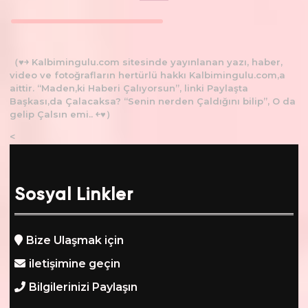
（♥￫ Kalbimingulu.com sitesinde yayınlanan yazı, haber,
video ve fotoğrafların hertürlü hakkı Kalbimingulu.com,a
aittir. “Maden,ki Haberi Çalıyorsun”, linki Paylaşta
Başkası,da Çalacaksa? “Senin nerden Çaldığını bilip”, O da
gelip Çalsın emi.. ￩♥）
<
Sosyal Linkler
Bize Ulaşmak için
iletişimine geçin
Bilgilerinizi Paylaşın