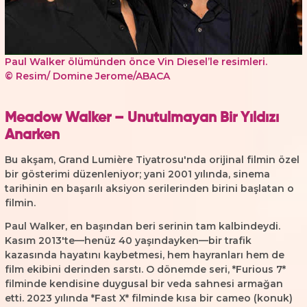
Paul Walker
ölümünden önce
Vin Diesel’
le resimleri.
© Resim/ Domine Jerome/ABACA
Meadow Walker – Unutulmayan Bir Yıldızı
Anarken
Bu akşam, Grand Lumière Tiyatrosu'nda orijinal filmin özel
bir gösterimi düzenleniyor; yani 2001 yılında, sinema
tarihinin en başarılı aksiyon serilerinden birini başlatan o
filmin.
Paul Walker, en başından beri serinin tam kalbindeydi.
Kasım 2013'te—henüz 40 yaşındayken—bir trafik
kazasında hayatını kaybetmesi, hem hayranları hem de
film ekibini derinden sarstı. O dönemde seri, *Furious 7*
filminde kendisine duygusal bir veda sahnesi armağan
etti. 2023 yılında *Fast X* filminde kısa bir cameo (konuk)