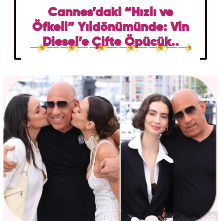
Cannes’daki “Hızlı ve
Öfkeli” Yıldönümünde: Vin
Diesel’e Çifte Öpücük..