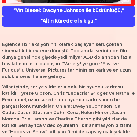
“Vin Diesel: Dwayne Johnson ile küskünlüğü,”
"Altın Kürede el sıkıştı."
Eğlenceli bir aksiyon hiti olarak başlayan seri, çoktan
sinematik bir evrene dönüştü. Toplamda, serinin on filmi
dünya genelinde gişede yedi milyar ABD dolarından fazla
hasılat elde etti; bu başarı, *Variety*'ye göre *Fast ve
Furious*'u Universal Pictures tarihinin en kârlı ve en uzun
soluklu serisi haline getiriyor.
Yıllar içinde, seriye yıldızlarla dolu bir oyuncu kadrosu
katıldı. Tyrese Gibson, Chris "Ludacris" Bridges ve Nathalie
Emmanuel, uzun süredir ana oyuncu kadrosunun bir
parçası konumundalar. Onlara; Dwayne Johnson, Gal
Gadot, Jason Statham, John Cena, Helen Mirren, Jason
Momoa, Brie Larson ve Charlize Theron gibi yıldızlar da
katıldı. Seri ayrıca video oyunlarını, bir animasyon dizisini
ve *Hobbs ve Shaw* adlı yan filmi de kapsayacak şekilde