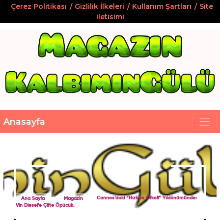
Çerez Politikası
Gizlilik İlkeleri
Kullanım Şartları
Site
iletisimi
Anasayfa
Ana Sayfa
Magazin
Cannes’daki “Hızlı ve Öfkeli” Yıldönümünde:
Vin Diesel’e Çifte Öpücük.