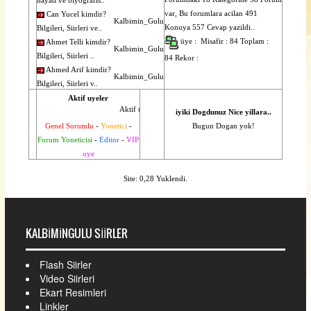
hayati ve biyografis..
var, Bu forumlara acilan 491
Can Yucel kimdir?
Kalbimin_Gulu
Konuya 557 Cevap yazildi..
Bilgileri, Siirleri ve..
üye : Misafir : 84 Toplam :
Ahmet Telli kimdir?
Kalbimin_Gulu
Bilgileri, Siirleri ..
84 Rekor :
Ahmed Arif kimdir?
Kalbimin_Gulu
Bilgileri, Siirleri v..
Aktif uyeler
Aktif uye yok..
iyiki Dogdunuz Nice yillara..
Genel Sorumlu
-
Yonetici
-
Bugun Dogan yok!
Forum Yoneticisi
-
Editor
-
VIP
uye
Site: 0,28 Yuklendi.
KALBIMINGULU SIIRLER
Flash Siirler
Video Siirleri
Ekart Resimleri
Linkler