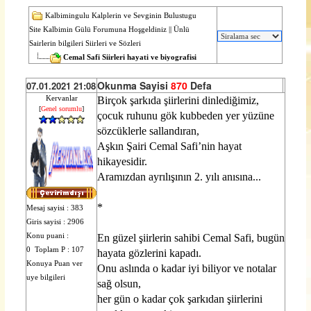
Kalbimingulu Kalplerin ve Sevginin Bulustugu
Site Kalbimin Gülü Forumuna Hoşgeldiniz
||
Ünlü
Sairlerin bilgileri Siirleri ve Sözleri
Cemal Safi Siirleri hayati ve biyografisi
Okunma Sayisi
870
Defa
07.01.2021 21:08
Kervanlar
Birçok şarkıda şiirlerini dinlediğimiz,
[
Genel sorumlu
]
çocuk ruhunu gök kubbeden yer yüzüne
sözcüklerle sall
and
ıran,
Aşkın Şairi Cemal Safi’nin hayat
hikayesidir.
Aramızdan ayrılışının 2. yılı anısına...
*
Mesaj sayisi : 383
Giris sayisi : 2906
Konu puani :
En güzel şiirlerin sahibi Cemal Safi, bugün
0 Toplam P : 107
hayata gözlerini kapadı.
Konuya Puan ver
On
u aslında o kadar iyi biliyor ve notalar
uye bilgileri
sağ olsun,
her gün o kadar çok şarkıdan şiirlerini