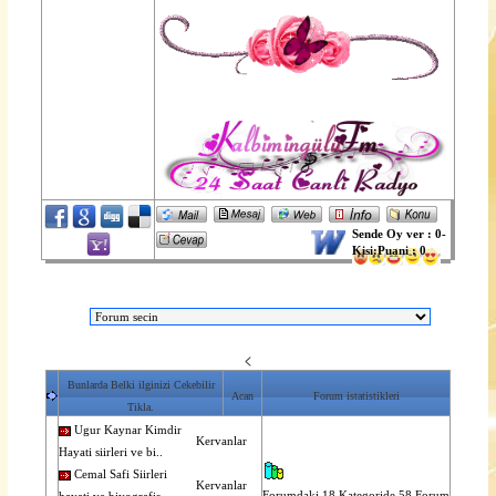
Sende Oy ver : 0-
Kisi:Puani : 0
<
Bunlarda Belki ilginizi Cekebilir
Acan
Forum istatistikleri
Tikla.
Ugur Kaynar Kimdir
Kervanlar
Hayati siirleri ve bi..
Cemal Safi Siirleri
Kervanlar
Forumdaki 18 Kategoride 58 Forum