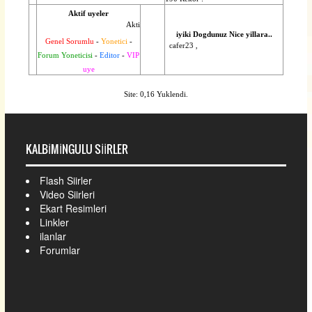
Aktif uyeler
Aktif uye yok..
iyiki Dogdunuz Nice yillara..
Genel Sorumlu
-
Yonetici
-
Gul_ve_diken ,
cafer23 ,
Forum Yoneticisi
-
Editor
-
VIP
uye
Site: 0,16 Yuklendi.
KALBIMINGULU SIIRLER
Flash Siirler
Video Siirleri
Ekart Resimleri
Linkler
ilanlar
Forumlar