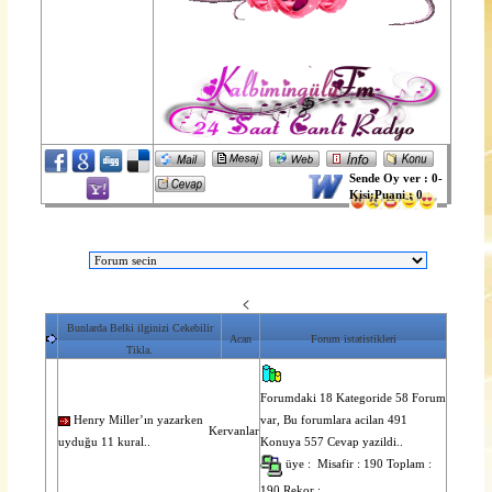
Sende Oy ver : 0-
Kisi:Puani : 0
<
Bunlarda Belki ilginizi Cekebilir
Acan
Forum istatistikleri
Tikla.
Forumdaki 18 Kategoride 58 Forum
Henry Miller’ın yazarken
var, Bu forumlara acilan 491
Kervanlar
uyduğu 11 kural..
Konuya 557 Cevap yazildi..
üye : Misafir : 190 Toplam :
190 Rekor :