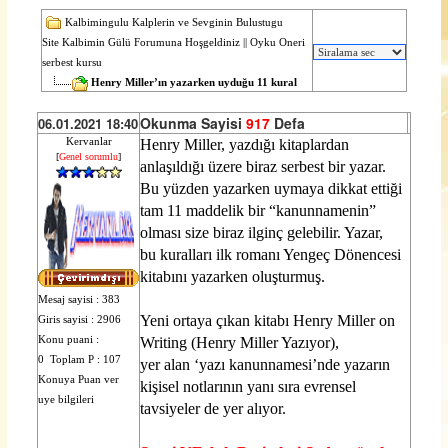
Kalbimingulu Kalplerin ve Sevginin Bulustugu
Site Kalbimin Gülü Forumuna Hoşgeldiniz
||
Oyku Oneri
serbest kursu
Henry Miller’ın yazarken uyduğu 11 kural
Okunma Sayisi
917
Defa
06.01.2021 18:40
Kervanlar
Henry Miller, yazdığı kitaplardan
[
Genel sorumlu
]
anlaşıldığı üzere biraz serbest bir yazar.
Bu yüzden yazarken uymaya dikkat ettiği
tam 11 maddelik bir “kanunnamenin”
olması size biraz ilginç gelebilir. Yazar,
bu kuralları ilk romanı Yengeç Dönencesi
kitabını yazarken oluşturmuş.
Mesaj sayisi : 383
Yeni ortaya çıkan kitabı Henry Miller on
Giris sayisi : 2906
Konu puani :
Writing (Henry Miller Yazıyor),
0 Toplam P : 107
yer alan ‘yazı kanunnamesi’nde yazarın
Konuya Puan ver
kişisel notlarının yanı sıra evrensel
uye bilgileri
tavsiyeler de yer alıyor.