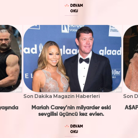
DEVAM
OKU
Son Dakika Magazin Haberleri
Son D
yaşında
Mariah Carey’nin milyarder eski
A$AP
sevgilisi üçüncü kez evlen.
DEVAM
OKU