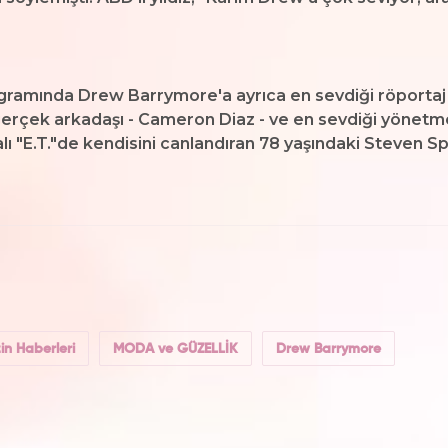
ramında Drew Barrymore'a ayrıca en sevdiği röportaj 
 gerçek arkadaşı - Cameron Diaz - ve en sevdiği yönetm
ı "E.T."de kendisini canlandıran 78 yaşındaki Steven Spi
n Haberleri
MODA ve GÜZELLİK
Drew Barrymore