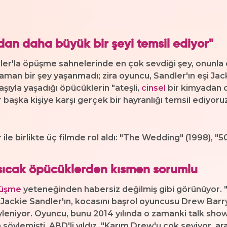
an daha büyük bir şeyi temsil ediyor"
la öpüşme sahnelerinde en çok sevdiği şey, onunla ola
r zaman bir şey yaşanmadı; zira oyuncu, Sandler'ın eşi Jac
ıyla yaşadığı öpücüklerin "ateşli,
cinsel
bir kimyadan d
bir başka kişiye karşı gerçek bir hayranlığı temsil ediyoruz
 birlikte üç filmde rol aldı: "The Wedding" (1998), "5
 sıcak öpücüklerden kısmen sorumlu
üşme
yeteneğinden habersiz değilmiş gibi görünüyor. "
i Jackie Sandler'ın, kocasını başrol oyuncusu Drew Barr
leniyor. Oyuncu, bunu 2014 yılında o zamanki talk show y
öylemişti. ABD'li yıldız, "Karım Drew'u çok seviyor, ar