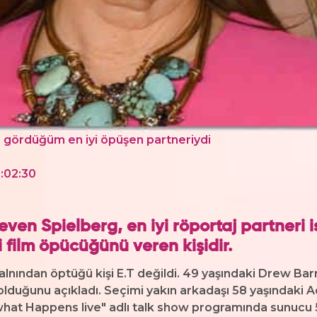
 gördüğüm en iyi öpüşen partneriydi
1:02:30
ven Spielberg, en iyi röportaj partneri 
 film öpücüğünü veren kişidir.
 alnından öptüğü kişi E.T değildi. 49 yaşındaki Drew Ba
 olduğunu açıkladı. Seçimi yakın arkadaşı 58 yaşındaki
hat Happens live" adlı talk show programında sunucu 