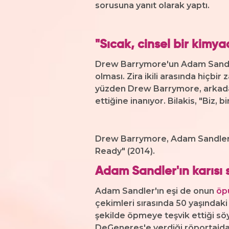
sorusuna yanıt olarak yaptı.
"Sıcak,
cinsel
bir kimyad
Drew Barrymore'un Adam Sandler'
olması. Zira ikili arasında hiçbi
yüzden Drew Barrymore, arkadaş
ettiğine inanıyor. Bilakis, "Biz, 
Drew Barrymore, Adam Sandler ile
Ready" (2014).
Adam Sandler'ın karısı
Adam Sandler'ın eşi de onun
öp
çekimleri sırasında 50 yaşındak
şekilde öpmeye teşvik ettiği söy
DeGeneres'e verdiği röportajda s