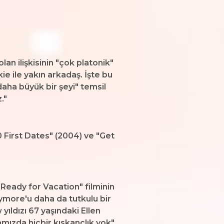
n ilişkisinin "çok platonik"
kie ile yakın arkadaş. İşte bu
aha büyük bir şeyi" temsil
."
0 First Dates" (2004) ve "Get
Ready for Vacation" filminin
ymore'u daha da tutkulu bir
ıldızı 67 yaşındaki Ellen
amızda hiçbir kıskançlık yok"