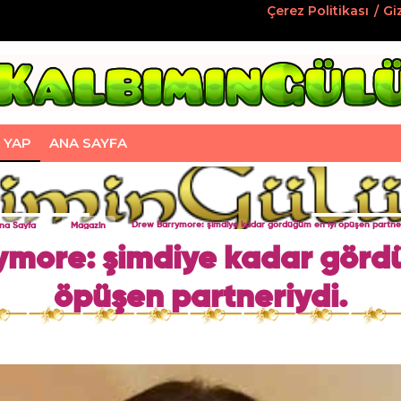
Çerez Politikası
Giz
Ş YAP
ANA SAYFA
na Sayfa
Magazin
Drew Barrymore: şimdiye kadar gördüğüm en iyi öpüşen partner
ymore: şimdiye kadar gördü
öpüşen partneriydi.