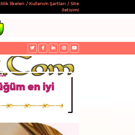
lilik İlkeleri
Kullanım Şartları
Site
iletisimi
iydi
ğüm en iyi