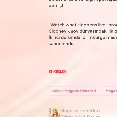
demişti.
"Watch what Happens live" prog
Clooney -, şov dünyasındaki ilk
İkinci durumda, bilimkurgu masal
sahnelendi.
ETİKETLER
Günün Magazin Haberleri
Magazi
Magazin Haberleri