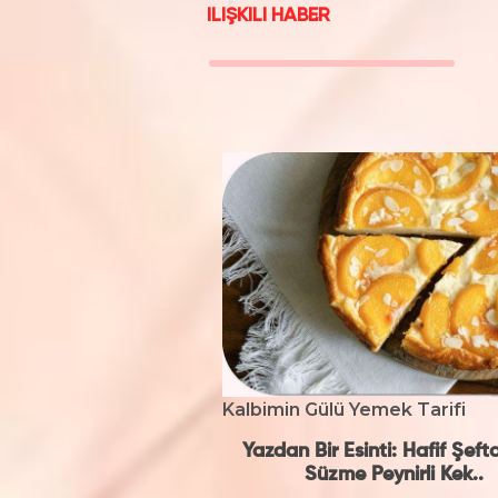
ILIŞKILI HABER
Kalbimin Gülü Yemek Tarifi
Yazdan Bir Esinti: Hafif Şeftal
Süzme Peynirli Kek..